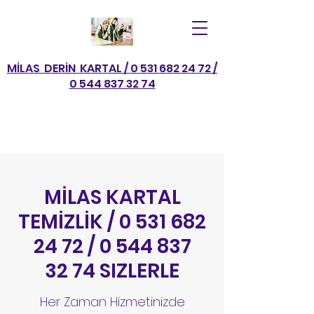
MİLAS DERİN KARTAL / 0 531 682 24 72 /
0 544 837 32 74
MİLAS KARTAL
TEMİZLİK /
0 531 682
24 72
/
0 544 837
32 74
SIZLERLE
Her Zaman Hizmetinizde